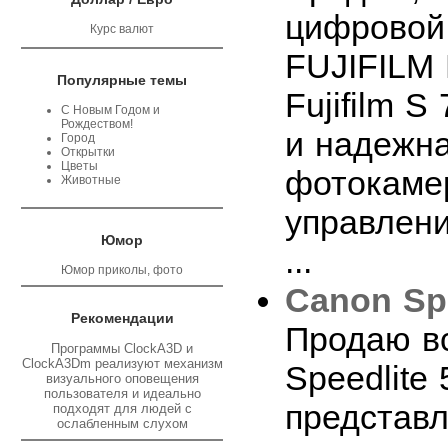
цифровой
Курс валют
FUJIFILM 
Популярные темы
Fujifilm S
С Новым Годом и
Рождеством!
и надежн
Город
Открытки
Цветы
фотокаме
Животные
управлен
Юмор
...
Юмор приколы, фото
Canon Spe
Рекомендации
Продаю в
Программы
ClockA3D
и
ClockA3Dm
реализуют механизм
Speedlite
визуального оповещения
пользователя и идеально
представ
подходят для людей с
ослабленным слухом