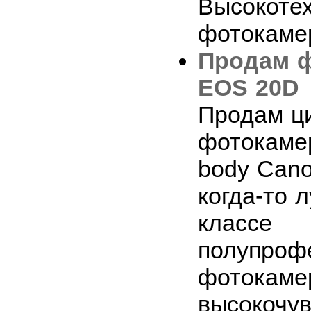
Высокоте
фотокамер
Продам 
EOS 20D
Продам ц
фотокаме
body Cano
когда-то 
классе
полупроф
фотокаме
высокочу