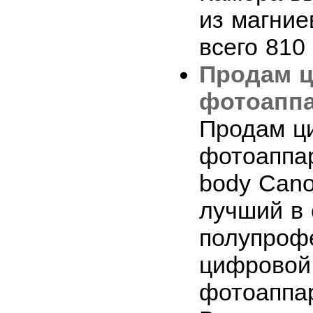
из магние
всего 810 .
Продам 
фотоаппа
Продам ц
фотоаппа
body Can
лучший в 
полупроф
цифровой
фотоаппар