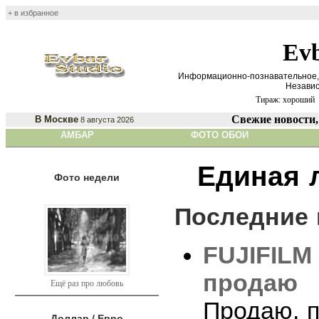
+ в избранное
Evb
Информационно-познавательное,
Независ
Тираж: хороший
Свежие новости,
В Москве
8 августа 2026
АМБАР
ФОТО ОБОИ
Единая 
Фото недели
Последние 
FUJIFILM 
продаю
Ещё раз про любовь
Продаю, п
Доллар / Евро