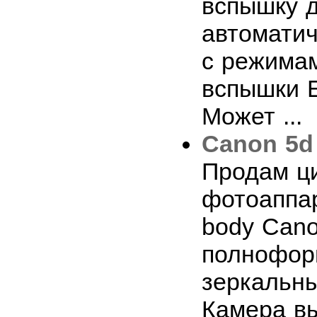
вспышку 
автомати
с режима
вспышки E
Может ...
Сanon 5d
Продам ц
фотоаппа
body Cano
полнофор
зеркальны
Камера вы