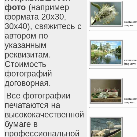
фото
(например
формата 20x30,
название
30x40), свяжитесь с
формат:
автором по
указанным
реквизитам.
название
Стоимость
формат:
фотографий
договорная.
Все фотографии
название
формат:
печатаются на
высококачественной
бумаге в
профеcсиональной