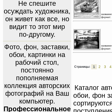
Не спешите
осуждать художника,
название
он живет как все, но
формат:
видит то этот мир
по-другому.
Фото, фон, заставки,
название
формат:
обои, картинки на
рабочий стол,
1
2
3
4
Страницы:
постоянно
пополняемая
коллекция авторских
Каталог ав
фотографий на Ваш
обои, фон з
компьютер.
сортируются
Профессиональное
поступлени