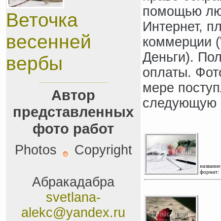
помощью люб
Веточка
Интернет, п
весенней
коммерции (W
Деньги). По
вербы
оплаты. Фот
мере поступ
Автор
следующую 
представленных
фото работ
Photos
Copyright
название
формат:
Абракадабра
svetlana-
alekc@yandex.ru