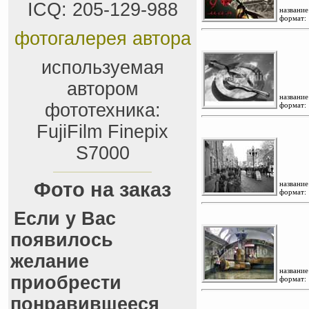
ICQ: 205-129-988
название
формат:
фотогалерея автора
используемая
автором
название
фототехника:
формат:
FujiFilm Finepix
S7000
Фото на заказ
название
формат:
Если у Вас
появилось
желание
название
приобрести
формат:
понравившееся