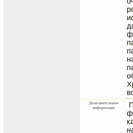
о
р
и
д
ф
п
п
н
п
о
Х
в
Дополнительная
информация
ф
к
н