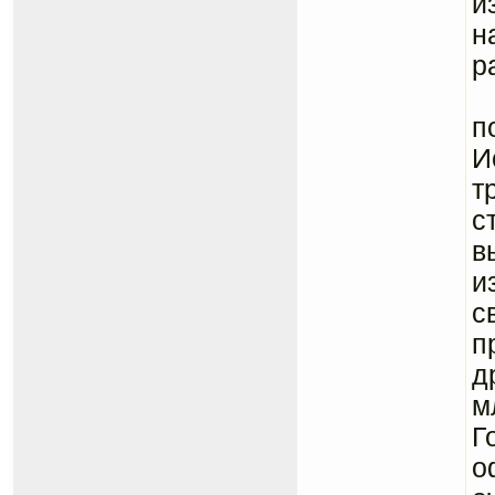
и
н
р
Н
п
И
т
с
в
и
с
п
д
м
Г
о