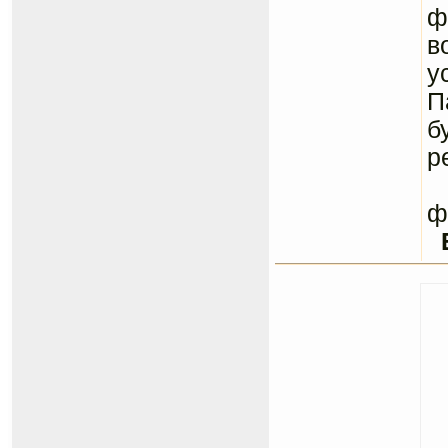
ф
в
у
П
б
р
С
ф