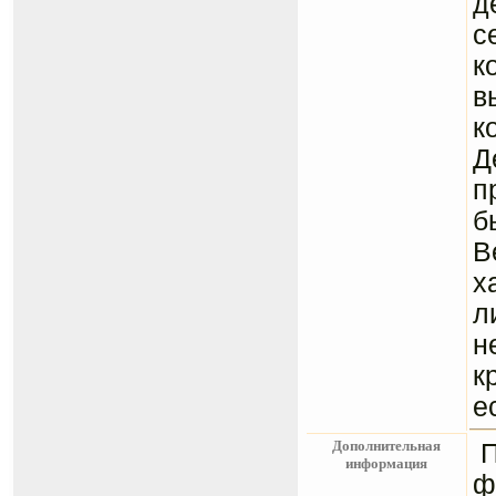
д
с
к
в
к
Д
п
б
В
х
л
н
к
е
Дополнительная
информация
ф