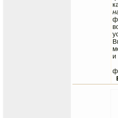
к
н
ф
в
у
В
м
и
С
ф