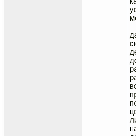
к
у
м
В
д
с
д
д
р
р
в
п
п
ц
л
н