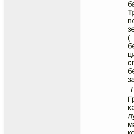
б
Т
п
з
(
б
ц
с
б
з
Г
к
л
м
к