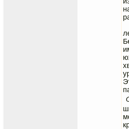
и
н
р
Р
л
Б
и
ю
х
у
Э
п
ш
м
к