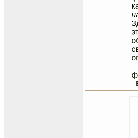
к
н
З
э
о
с
о
С
ф