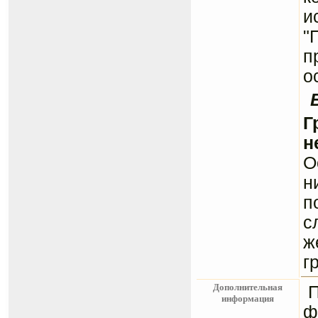
и
"
п
о
Г
н
О
н
п
с
ж
г
Дополнительная
информация
ф