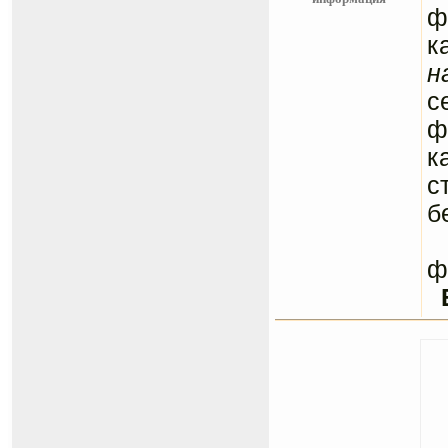
ф
к
н
с
ф
к
с
б
С
ф