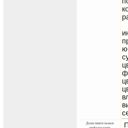
п
к
р
Т
и
п
ю
с
ц
ф
ц
ц
в
в
с
Дополнительная
информация