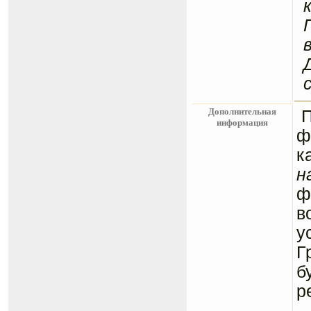
Дополнительная
информация
ф
к
н
ф
в
у
Г
б
р
С