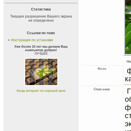
Статистика
Текущее разрешение Вашего экрана
не определено
Ссылки по теме
•
Инструкция по установке
Уже более 10 лет мы делаем Ваш
компьютер добрее!
ЛУЧШЕЕ
На
Фото
ф
к
Описание
Г
Когда интернет по хорошей цене
о
ф
с
э