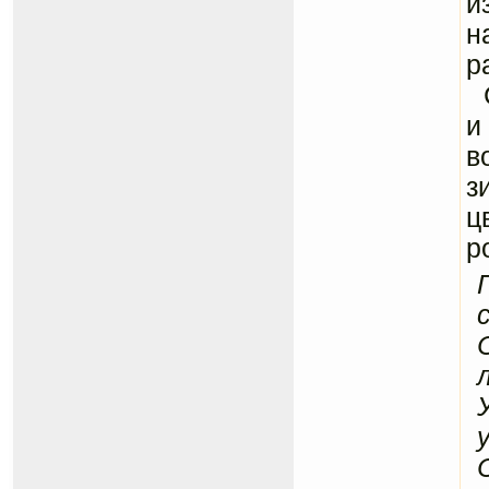
и
н
р
С
и
в
з
ц
р