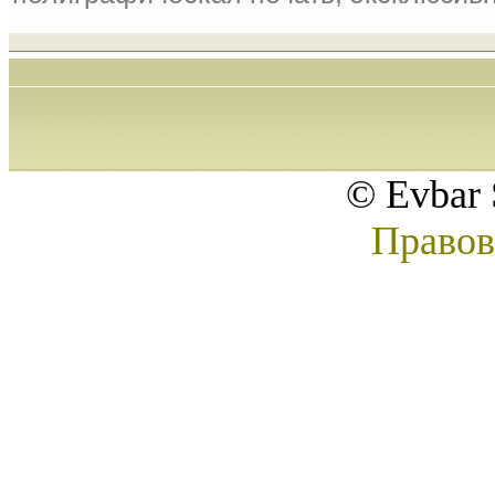
© Evbar 
Правов