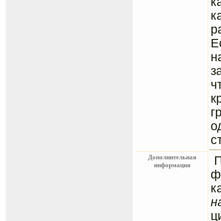
к
к
р
Е
н
з
ч
к
г
о
с
Дополнительная
информация
ф
к
н
ц