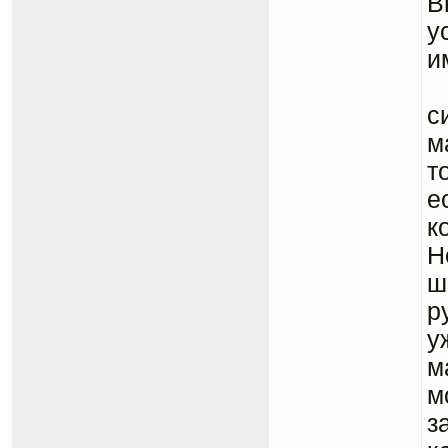
В
у
и
В
с
м
т
е
к
Н
ш
р
у
м
м
з