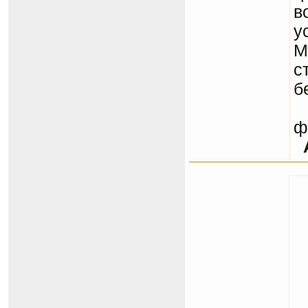
в
у
М
с
б
С
ф