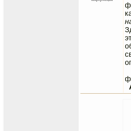
ф
к
н
З
э
о
с
о
С
ф