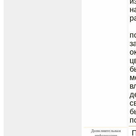
и
н
р
Д
п
з
о
ц
б
м
в
д
с
б
п
Дополнительная
информация