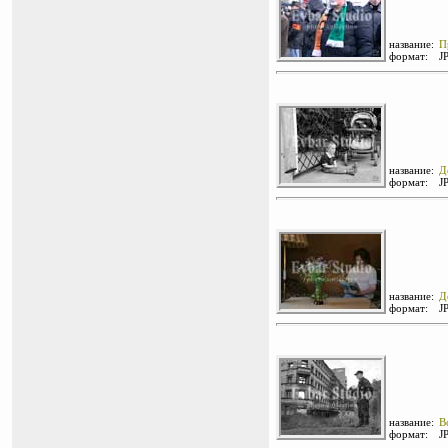
название:
П
формат:
J
название:
Д
формат:
J
название:
Д
формат:
J
название:
В
формат:
J