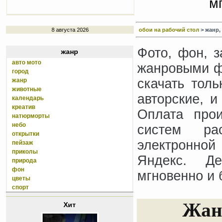
м
8 августа 2026
обои на рабочий стол
> жанр,
Фото, фон, з
жанр
авто мото
жанровыми фо
город
скачать тол
жанр
животные
авторские, и
календарь
креатив
Оплата про
натюрморты
небо
систем ра
открытки
электронной
пейзаж
приколы
Яндекс. Де
природа
фон
мгновенно и 
цветы
спорт
Жанр
Хит